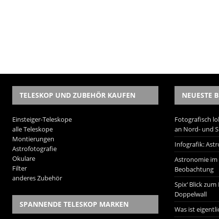
TELESKOP UND ZUBEHÖR KAUFEN
NEUESTE B
Einsteiger-Teleskope
Fotografisch lo
alle Teleskope
an Nord- und 
Montierungen
Infografik: As
Astrofotografie
Okulare
Astronomie im W
Filter
Beobachtung
anderes Zubehör
Spix‘ Blick zum
Doppelwall
SPANNENDE TELESKOP MARKEN
Was ist eigentl