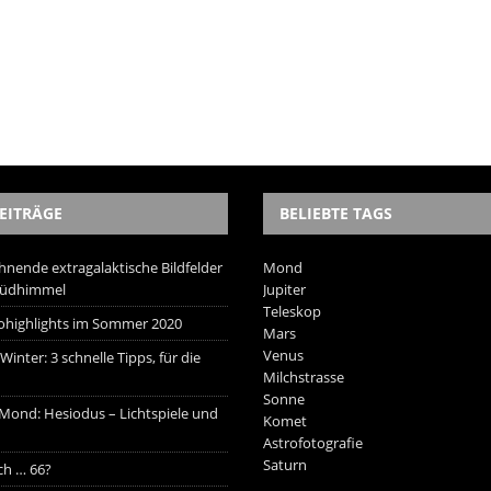
EITRÄGE
BELIEBTE TAGS
hnende extragalaktische Bildfelder
Mond
Südhimmel
Jupiter
Teleskop
trohighlights im Sommer 2020
Mars
Venus
inter: 3 schnelle Tipps, für die
Milchstrasse
Sonne
 Mond: Hesiodus – Lichtspiele und
Komet
Astrofotografie
Saturn
ich … 66?