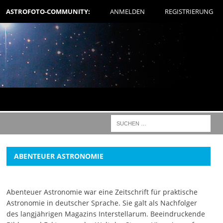
ASTROFOTO-COMMUNITY:
ANMELDEN
REGISTRIERUNG
ABENTEUER ASTRONOMIE
Abenteuer Astronomie war eine Zeitschrift für praktische
Astronomie in deutscher Sprache. Sie galt als Nachfolger
des langjährigen Magazins Interstellarum. Beeindruckende