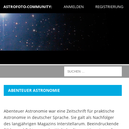
ASTROFOTO-COMMUNITY:
ANMELDEN
REGISTRIERUNG
ABENTEUER ASTRONOMIE
Abenteuer Astronomie war eine Zeitschrift für praktische
Astronomie in deutscher Sprache. Sie galt als Nachfolger
des langjährigen Magazins Interstellarum. Beeindruckende