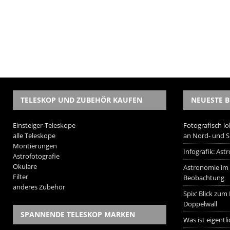
TELESKOP UND ZUBEHÖR KAUFEN
NEUESTE B
Einsteiger-Teleskope
Fotografisch lo
alle Teleskope
an Nord- und 
Montierungen
Infografik: As
Astrofotografie
Okulare
Astronomie im W
Filter
Beobachtung
anderes Zubehör
Spix‘ Blick zum
Doppelwall
SPANNENDE TELESKOP MARKEN
Was ist eigentl