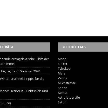
EITRÄGE
BELIEBTE TAGS
hnende extragalaktische Bildfelder
Mond
Südhimmel
Jupiter
Teleskop
trohighlights im Sommer 2020
Mars
Venus
inter: 3 schnelle Tipps, für die
Milchstrasse
Sonne
 Mond: Hesiodus – Lichtspiele und
Komet
Astrofotografie
Saturn
ich … 66?