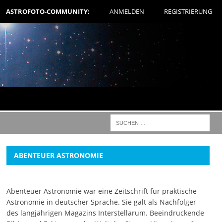
ASTROFOTO-COMMUNITY:
ANMELDEN
REGISTRIERUNG
ABENTEUER ASTRONOMIE
Abenteuer Astronomie war eine Zeitschrift für praktische
Astronomie in deutscher Sprache. Sie galt als Nachfolger
des langjährigen Magazins Interstellarum. Beeindruckende