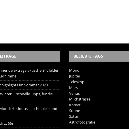
EITRÄGE
BELIEBTE TAGS
hnende extragalaktische Bildfelder
Mond
Südhimmel
Jupiter
Teleskop
trohighlights im Sommer 2020
Mars
Venus
inter: 3 schnelle Tipps, für die
Milchstrasse
Komet
 Mond: Hesiodus – Lichtspiele und
Sonne
Saturn
Astrofotografie
ich … 66?