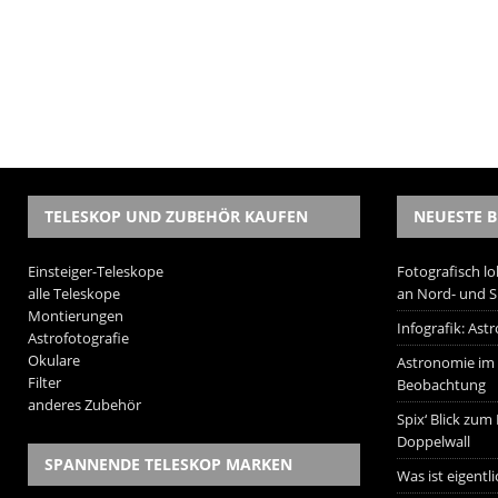
TELESKOP UND ZUBEHÖR KAUFEN
NEUESTE B
Einsteiger-Teleskope
Fotografisch lo
alle Teleskope
an Nord- und 
Montierungen
Infografik: As
Astrofotografie
Okulare
Astronomie im W
Filter
Beobachtung
anderes Zubehör
Spix‘ Blick zum
Doppelwall
SPANNENDE TELESKOP MARKEN
Was ist eigentl