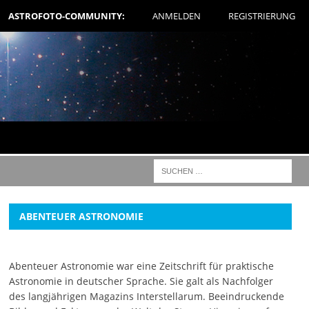
ASTROFOTO-COMMUNITY:
ANMELDEN
REGISTRIERUNG
ABENTEUER ASTRONOMIE
Abenteuer Astronomie war eine Zeitschrift für praktische
Astronomie in deutscher Sprache. Sie galt als Nachfolger
des langjährigen Magazins Interstellarum. Beeindruckende