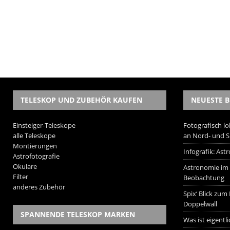
TELESKOP UND ZUBEHÖR KAUFEN
NEUESTE B
Einsteiger-Teleskope
Fotografisch lo
alle Teleskope
an Nord- und 
Montierungen
Infografik: As
Astrofotografie
Okulare
Astronomie im W
Filter
Beobachtung
anderes Zubehör
Spix‘ Blick zum
Doppelwall
SPANNENDE TELESKOP MARKEN
Was ist eigentl