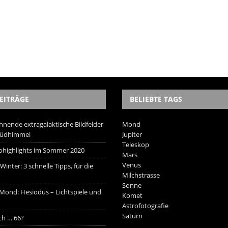
EITRÄGE
BELIEBTE TAGS
hnende extragalaktische Bildfelder
Mond
Südhimmel
Jupiter
Teleskop
trohighlights im Sommer 2020
Mars
Venus
inter: 3 schnelle Tipps, für die
Milchstrasse
Sonne
 Mond: Hesiodus – Lichtspiele und
Komet
Astrofotografie
Saturn
ich … 66?