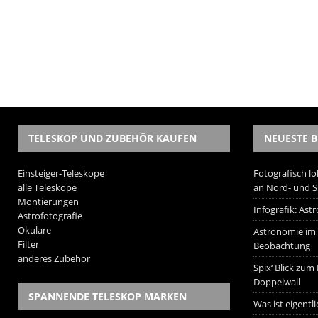
TELESKOP UND ZUBEHÖR KAUFEN
NEUESTE B
Einsteiger-Teleskope
Fotografisch lo
alle Teleskope
an Nord- und 
Montierungen
Infografik: As
Astrofotografie
Okulare
Astronomie im W
Filter
Beobachtung
anderes Zubehör
Spix‘ Blick zum
Doppelwall
SPANNENDE TELESKOP MARKEN
Was ist eigentl