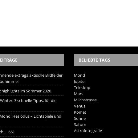
EITRÄGE
BELIEBTE TAGS
hnende extragalaktische Bildfelder
Mond
Südhimmel
Jupiter
Teleskop
trohighlights im Sommer 2020
Mars
Milchstrasse
inter: 3 schnelle Tipps, für die
Venus
Komet
 Mond: Hesiodus – Lichtspiele und
Sonne
Saturn
Astrofotografie
ich … 66?