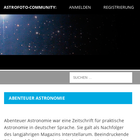
ASTROFOTO-COMMUNITY:
ANMELDEN
REGISTRIERUNG
ABENTEUER ASTRONOMIE
Abenteuer Astronomie war eine Zeitschrift für praktische
Astronomie in deutscher Sprache. Sie galt als Nachfolger
des langjährigen Magazins Interstellarum. Beeindruckende