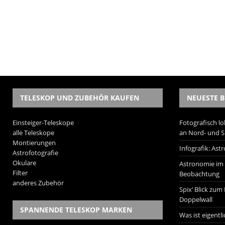
TELESKOP UND ZUBEHÖR KAUFEN
NEUESTE B
Einsteiger-Teleskope
Fotografisch lo
alle Teleskope
an Nord- und 
Montierungen
Infografik: As
Astrofotografie
Okulare
Astronomie im W
Filter
Beobachtung
anderes Zubehör
Spix‘ Blick zum
Doppelwall
SPANNENDE TELESKOP MARKEN
Was ist eigentl