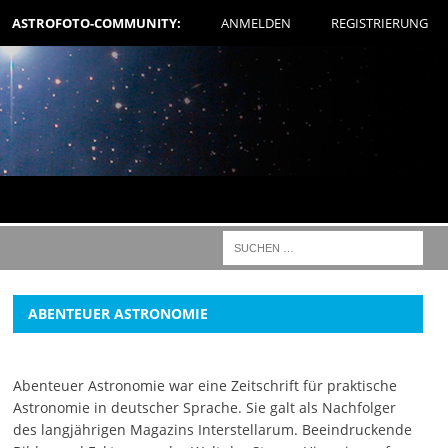
ASTROFOTO-COMMUNITY:
ANMELDEN
REGISTRIERUNG
ABENTEUER ASTRONOMIE
Abenteuer Astronomie war eine Zeitschrift für praktische
Astronomie in deutscher Sprache. Sie galt als Nachfolger
des langjährigen Magazins Interstellarum. Beeindruckende