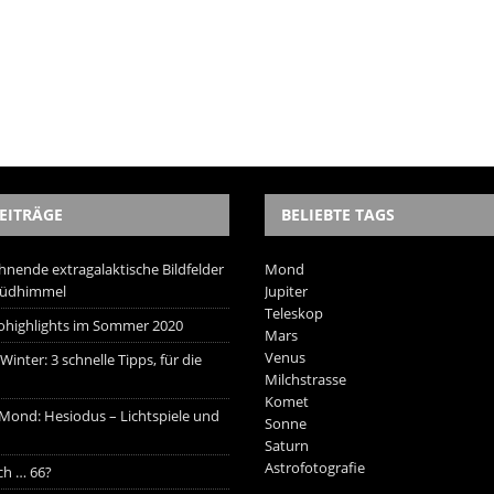
EITRÄGE
BELIEBTE TAGS
hnende extragalaktische Bildfelder
Mond
Südhimmel
Jupiter
Teleskop
trohighlights im Sommer 2020
Mars
Venus
inter: 3 schnelle Tipps, für die
Milchstrasse
Komet
 Mond: Hesiodus – Lichtspiele und
Sonne
Saturn
Astrofotografie
ich … 66?