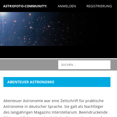
ASTROFOTO-COMMUNITY:
ANMELDEN
REGISTRIERUNG
ABENTEUER ASTRONOMIE
Abenteuer Astronomie war eine Zeitschrift für praktische
Astronomie in deutscher Sprache. Sie galt als Nachfolger
des langjährigen Magazins Interstellarum. Beeindruckende