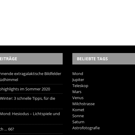
EITRÄGE
BELIEBTE TAGS
hnende extragalaktische Bildfelder
Mond
Südhimmel
Jupiter
Teleskop
trohighlights im Sommer 2020
Mars
Venus
inter: 3 schnelle Tipps, für die
Milchstrasse
Komet
 Mond: Hesiodus – Lichtspiele und
Sonne
Saturn
Astrofotografie
ich … 66?