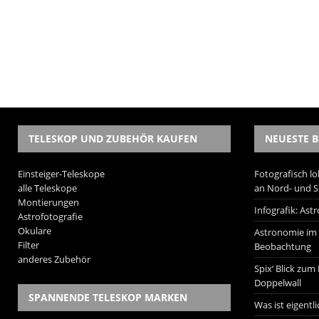
TELESKOP UND ZUBEHÖR KAUFEN
NEUESTE B
Einsteiger-Teleskope
Fotografisch lo
alle Teleskope
an Nord- und 
Montierungen
Infografik: As
Astrofotografie
Okulare
Astronomie im W
Filter
Beobachtung
anderes Zubehör
Spix‘ Blick zum
Doppelwall
SPANNENDE TELESKOP MARKEN
Was ist eigentl