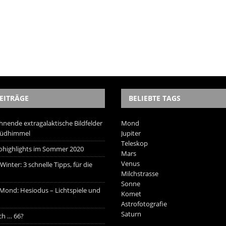
EITRÄGE
BELIEBTE TAGS
hnende extragalaktische Bildfelder
Mond
Südhimmel
Jupiter
Teleskop
trohighlights im Sommer 2020
Mars
Venus
inter: 3 schnelle Tipps, für die
Milchstrasse
Sonne
 Mond: Hesiodus – Lichtspiele und
Komet
Astrofotografie
Saturn
ich … 66?