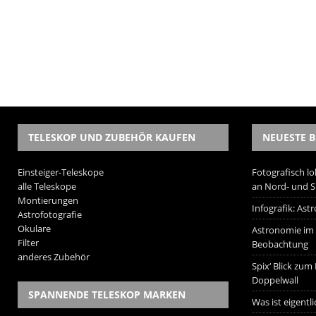
TELESKOP UND ZUBEHÖR KAUFEN
NEUESTE B
Einsteiger-Teleskope
Fotografisch lo
alle Teleskope
an Nord- und 
Montierungen
Infografik: As
Astrofotografie
Okulare
Astronomie im W
Filter
Beobachtung
anderes Zubehör
Spix‘ Blick zum
Doppelwall
SPANNENDE TELESKOP MARKEN
Was ist eigentl