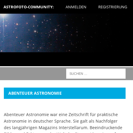
ASTROFOTO-COMMUNITY:
ANMELDEN
REGISTRIERUNG
ABENTEUER ASTRONOMIE
Abenteuer Astronomie war eine Zeitschrift für praktische
Astronomie in deutscher Sprache. Sie galt als Nachfolger
des langjährigen Magazins Interstellarum. Beeindruckende