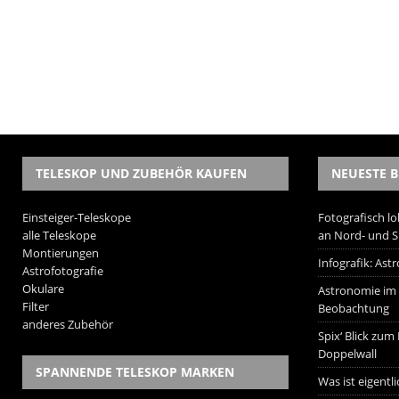
TELESKOP UND ZUBEHÖR KAUFEN
NEUESTE B
Einsteiger-Teleskope
Fotografisch lo
alle Teleskope
an Nord- und 
Montierungen
Infografik: As
Astrofotografie
Okulare
Astronomie im W
Filter
Beobachtung
anderes Zubehör
Spix‘ Blick zum
Doppelwall
SPANNENDE TELESKOP MARKEN
Was ist eigentl