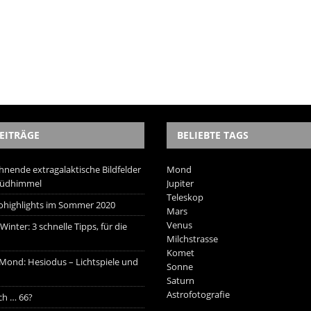
EITRÄGE
BELIEBTE TAGS
hnende extragalaktische Bildfelder
Mond
Südhimmel
Jupiter
Teleskop
trohighlights im Sommer 2020
Mars
Venus
inter: 3 schnelle Tipps, für die
Milchstrasse
Komet
 Mond: Hesiodus – Lichtspiele und
Sonne
Saturn
Astrofotografie
ich … 66?