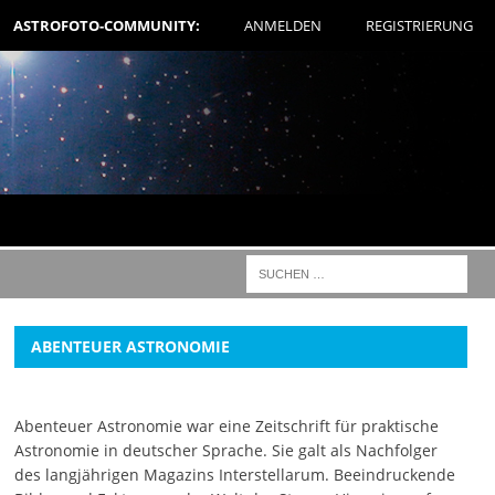
ASTROFOTO-COMMUNITY:
ANMELDEN
REGISTRIERUNG
ABENTEUER ASTRONOMIE
Abenteuer Astronomie war eine Zeitschrift für praktische
Astronomie in deutscher Sprache. Sie galt als Nachfolger
des langjährigen Magazins Interstellarum. Beeindruckende