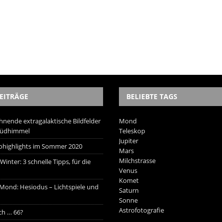
EITRÄGE
BELIEBTE TAGS
hnende extragalaktische Bildfelder
Mond
Südhimmel
Teleskop
Jupiter
trohighlights im Sommer 2020
Mars
Milchstrasse
inter: 3 schnelle Tipps, für die
Venus
Komet
 Mond: Hesiodus – Lichtspiele und
Saturn
Sonne
Astrofotografie
ich … 66?