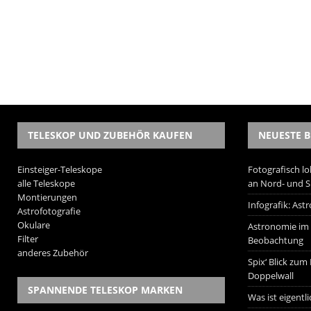
TELESKOP UND ZUBEHÖR KAUFEN
NEUESTE B
Einsteiger-Teleskope
Fotografisch lo
alle Teleskope
an Nord- und 
Montierungen
Infografik: As
Astrofotografie
Okulare
Astronomie im W
Filter
Beobachtung
anderes Zubehör
Spix‘ Blick zum
Doppelwall
SPANNENDE TELESKOP MARKEN
Was ist eigentl