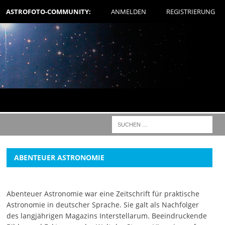
ASTROFOTO-COMMUNITY:
ANMELDEN
REGISTRIERUNG
ABENTEUER ASTRONOMIE
Abenteuer Astronomie war eine Zeitschrift für praktische
Astronomie in deutscher Sprache. Sie galt als Nachfolger
des langjährigen Magazins Interstellarum. Beeindruckende