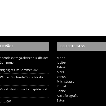
EITRÄGE
BELIEBTE TAGS
hnende extragalaktische Bildfelder
Mond
Südhimmel
Jupiter
Teleskop
trohighlights im Sommer 2020
Mars
Venus
inter: 3 schnelle Tipps, für die
Milchstrasse
Komet
 Mond: Hesiodus – Lichtspiele und
Sonne
Astrofotografie
Saturn
ich … 66?