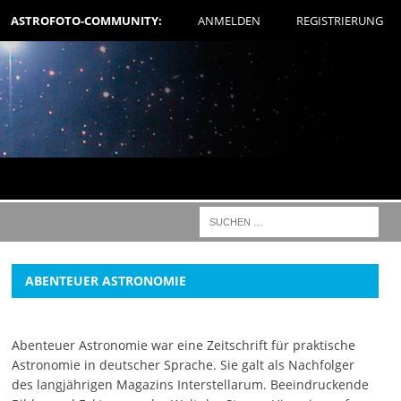
ASTROFOTO-COMMUNITY:
ANMELDEN
REGISTRIERUNG
ABENTEUER ASTRONOMIE
Abenteuer Astronomie war eine Zeitschrift für praktische
Astronomie in deutscher Sprache. Sie galt als Nachfolger
des langjährigen Magazins Interstellarum. Beeindruckende