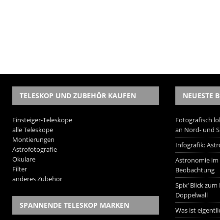
TELESKOP UND ZUBEHÖR KAUFEN
NEUESTE B
Einsteiger-Teleskope
Fotografisch lo
alle Teleskope
an Nord- und 
Montierungen
Infografik: As
Astrofotografie
Okulare
Astronomie im W
Filter
Beobachtung
anderes Zubehör
Spix‘ Blick zum
Doppelwall
SPANNENDE TELESKOP MARKEN
Was ist eigentl