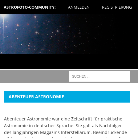
ASTROFOTO-COMMUNITY:
ANMELDEN
REGISTRIERUNG
ABENTEUER ASTRONOMIE
Abenteuer Astronomie war eine Zeitschrift für praktische
Astronomie in deutscher Sprache. Sie galt als Nachfolger
des langjährigen Magazins Interstellarum. Beeindruckende